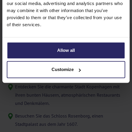
our social media, advertising and analytics partners who
Möchten Sie wissen, welche Anpassungsmöglichkeiten es
may combine it with other information that you’ve
gibt? Kontaktieren Sie unser lokales Team.
provided to them or that they’ve collected from your use
of their services.
Sehenswürdigkeiten, für die sich
eine Radtour durch Dänemark
Allow all
lohnt
Die folgenden Sehenswürdigkeiten sind es wert,
Customize
Dänemark mit dem Fahrrad zu erkunden:
Entdecken Sie die charmante Stadt Kopenhagen mit
ihren bunten Häusern, atmosphärischen Restaurants
und Denkmälern.
Besuchen Sie das Schloss Rosenborg, einen
Stadtpalast aus dem Jahr 1607.