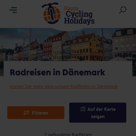
Menu
Suc
Radreisen in Dänemark
»Lesen Sie mehr über unsere Radferien in Dänemark
Auf der Karte
Filteren
zeigen
2
gefundene Radferien