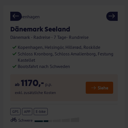
Previous
Next
Dänemark Seeland
Dänemark - Radreise - 7 Tage- Rundreise
Kopenhagen, Helsingör, Hillerød, Roskilde
Schloss Kronborg, Schloss Amalienborg, Festung
Kastellet
Bootsfahrt nach Schweden
1170,-
ab
p.p.
Siehe
exkl. zusätzliche Kosten
GPS
APP
E-bike