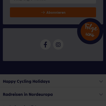
Abonnieren
Folg
e
n
u
s
Happy Cycling Holidays
Radreisen in Nordeuropa