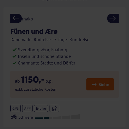
Previous
Next
Fünen und Ærø
Dänemark - Radreise - 7 Tage- Rundreise
Svendborg, Ærø, Faaborg
Inseln und schöne Strände
Charmante Städte und Dörfer
1150,-
ab
p.p.
Siehe
exkl. zusätzliche Kosten
GPS
APP
E-bike