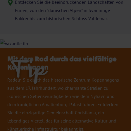
Entdecken Sie die beeindruckenden Landschaften von
Fünen, von den "dänischen Alpen" in Svanninge
Bakker bis zum historischen Schloss Valdemar.
Mit dem Rad durch das vielfältige
Tip
Kopenhagen
Radeln Sie durch das historische Zentrum Kopenhagens
aus dem 17. Jahrhundert, wo charmante Straßen zu
ikonischen Sehenswürdigkeiten wie dem Nyhavn und
dem königlichen Amalienborg-Palast führen. Entdecken
Sie die einzigartige Gemeinschaft Christiania, ein
lebendiges Viertel, das für seine alternative Kultur und
künstlerische Infrastruktur bekannt ist.