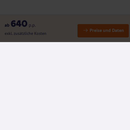
640
ab
p.p.
Preise und Daten
exkl. zusätzliche Kosten