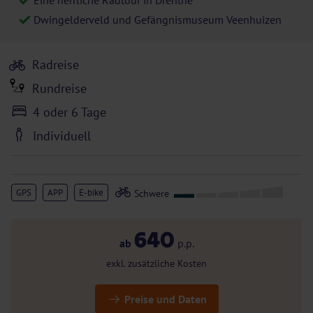
Eine herrliche Radtour in Drenthe
Dwingelderveld und Gefängnismuseum Veenhuizen
Radreise
Rundreise
4 oder 6 Tage
Individuell
GPS
APP
E-bike
640
ab
p.p.
exkl. zusätzliche Kosten
Preise und Daten