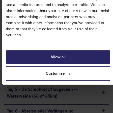
social media features and to analyse our traffic. We also
Routen 6-Tage
share information about your use of our site with our social
media, advertising and analytics partners who may
Tag 1 - Westervelde und Veenhuizen (16km)
combine it with other information that you’ve provided to
them or that they’ve collected from your use of their
services.
Tag 2 - Westervelde -> Zuidlaren (48km)
Tag 3 - Zuidlaren -> Odoorn (57km)
Allow all
Tag 4 - Odoorn -> De Schiphorst/Hoogeveen
Customize
(57km)
Tag 5 - De Schiphorst/Hoogeveen ->
Westervelde (66 of 69km)
Tag 6 - Abreise oder Verlängerung