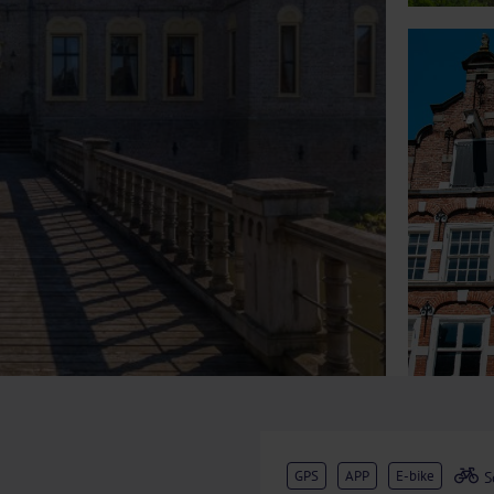
GPS
APP
E-bike