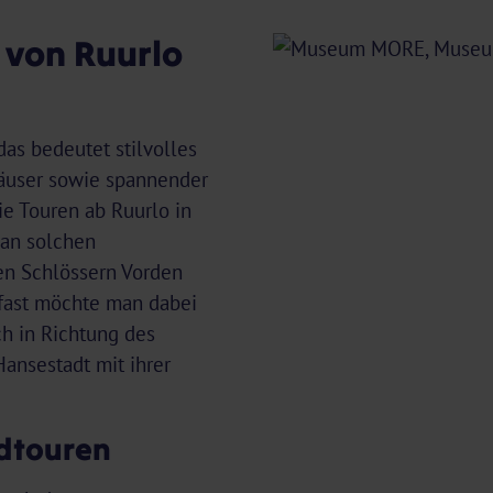
von Ruurlo
das bedeutet stilvolles
äuser sowie spannender
ie Touren ab Ruurlo in
 an solchen
en Schlössern Vorden
 fast möchte man dabei
h in Richtung des
ansestadt mit ihrer
dtouren