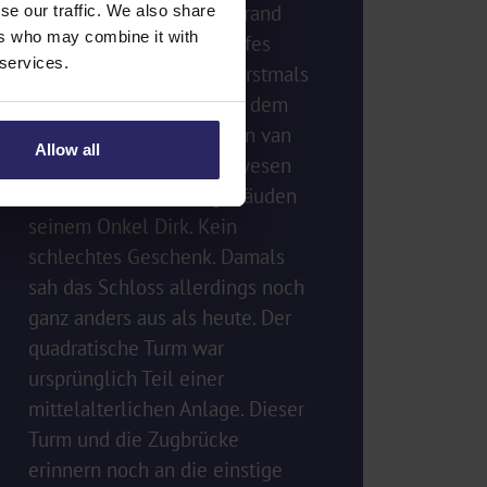
Schloss Vorden, am Waldrand
se our traffic. We also share
ers who may combine it with
etwas außerhalb des Dorfes
 services.
Vorden gelegen, wurde erstmals
in einer Kaufurkunde aus dem
Jahr 1315 erwähnt. Steven van
Allow all
Vorden schenkte das Anwesen
mitsamt allen Nebengebäuden
seinem Onkel Dirk. Kein
schlechtes Geschenk. Damals
sah das Schloss allerdings noch
ganz anders aus als heute. Der
quadratische Turm war
ursprünglich Teil einer
mittelalterlichen Anlage. Dieser
Turm und die Zugbrücke
erinnern noch an die einstige