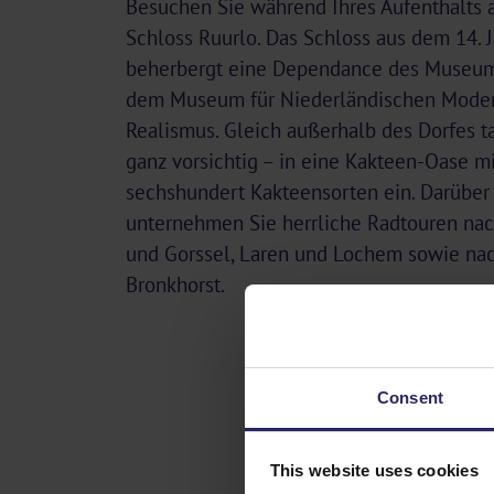
Besuchen Sie während Ihres Aufenthalts 
Schloss Ruurlo. Das Schloss aus dem 14. 
beherbergt eine Dependance des Museu
dem Museum für Niederländischen Mode
Realismus. Gleich außerhalb des Dorfes t
ganz vorsichtig – in eine Kakteen-Oase m
sechshundert Kakteensorten ein. Darüber
unternehmen Sie herrliche Radtouren na
und Gorssel, Laren und Lochem sowie na
Bronkhorst.
Consent
This website uses cookies