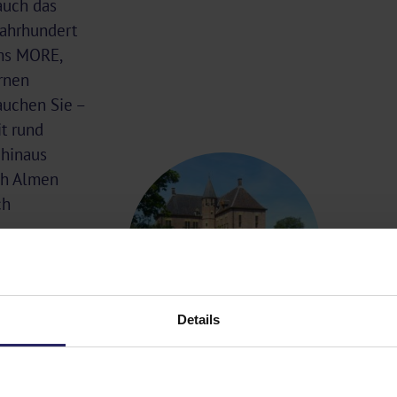
auch das
Jahrhundert
ms MORE,
rnen
auchen Sie –
it rund
 hinaus
ch Almen
ch
Details