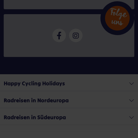
Folg
e
n
u
s
Happy Cycling Holidays
Radreisen in Nordeuropa
Radreisen in Südeuropa