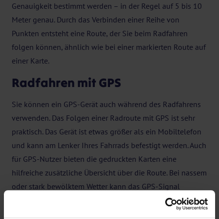
Genauigkeit bestimmt werden – in der Regel auf 5 bis 10
Meter genau. Durch das Verbinden einer Reihe von
Punkten entsteht eine Route, der Sie beim Radfahren
folgen können, ähnlich wie bei einer markierten Route auf
einer Karte.
Radfahren mit GPS
Sie können ein GPS-Gerät auch während des Radfahrens
verwenden. Das Folgen einer Radroute mit GPS ist sehr
praktisch. Das Gerät ist etwas größer als ein Mobiltelefon
und kann am Lenker Ihres Fahrrads befestigt werden. Auch
für GPS-Nutzer bieten die gedruckten Karten eine
hilfreiche zusätzliche Übersicht über die Route. Bei nassem
oder stark bewölktem Wetter kann das GPS-Signal
gelegentlich schwächer sein. In diesem Fall ist es sinnvoll,
auf die Routenbeschreibung oder Karte zurückzugreifen.