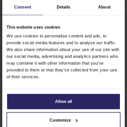
Consent
Details
About
Für welche Routen sind GPS-
Tracks verfügbar?
This website uses cookies
In den vergangenen Jahren haben wir eine große Anzahl
We use cookies to personalise content and ads, to
unserer Reisen GPS-tauglich gemacht. Sie können diese
provide social media features and to analyse our traffic.
Reisen mit GPS-Tracks finden, indem Sie im Suchfilter
We also share information about your use of our site with
„GPS“ auswählen. Dann werden alle Reiseziele angezeigt,
our social media, advertising and analytics partners who
bei denen GPS-Tracks verfügbar sind. Wenn für eine Reise
may combine it with other information that you’ve
GPS-Tracks verfügbar sind, erkennen Sie dies am GPS-
provided to them or that they’ve collected from your use
of their services.
Logo in den allgemeinen Reiseinformationen.
Wie buchen Sie einen Rad- oder
Wanderurlaub mit GPS?
Allow all
Wenn Sie eine Reise buchen, für die GPS-Tracks verfügbar
sind, müssen Sie nichts Weiteres unternehmen. Die GPS-
Customize