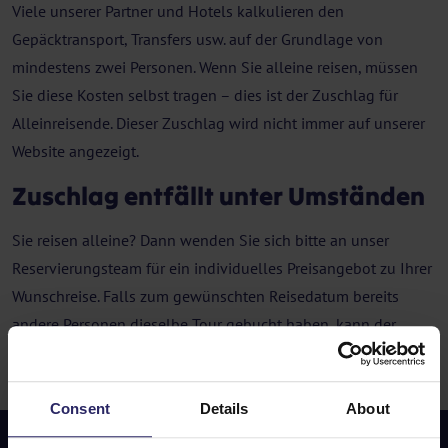
Viele unserer Partner und Hotels kalkulieren den
Gepäcktransport, Transfers usw. auf der Grundlage von
mindestens zwei Personen. Wenn Sie alleine reisen, müssen
Sie diese Kosten selbst tragen – dies ist der Zuschlag für
Alleinreisende. Dieser Zuschlag wird nicht immer auf unserer
Website angezeigt.
Zuschlag entfällt unter Umständen
Sie reisen alleine? Dann wenden Sie sich bitte an unser
Reservierungsteam für ein individuelles Preisangebot zu Ihrer
Wunschreise. Falls zum gewünschten Reisedatum bereits
andere Personen dieselbe Tour gebucht haben, kann der
Zuschlag für Gepäcktransport und Transfers entfallen – das
spart Ihnen Kosten.
Consent
Details
About