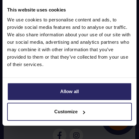
Verpassen Sie unsere
This website uses cookies
Sonderangebote und Tipps
We use cookies to personalise content and ads, to
provide social media features and to analyse our traffic.
nicht!
We also share information about your use of our site with
our social media, advertising and analytics partners who
may combine it with other information that you’ve
provided to them or that they’ve collected from your use
E-Mail-Adresse
of their services.
Allow all
Abonnieren
Folg
e
n
Customize
u
s