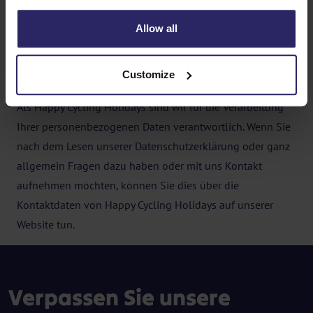
der Zwecke erforderlich, für die sie bereitgestellt
wurden;
Allow all
über Ihre Rechte in Bezug auf Ihre
personenbezogenen Daten informiert sind, Sie darauf
hinweisen und diese respektieren.
Customize
Als Happy Cycling Holidays sind wir für die Verarbeitung
Ihrer personenbezogenen Daten verantwortlich. Wenn Sie
nach dem Lesen unserer Datenschutzerklärung oder ganz
allgemein Fragen dazu haben oder mit uns Kontakt
aufnehmen möchten, können Sie dies über die
Kontaktdaten von Happy Cycling Holidays auf unserer
Website tun.
Verpassen Sie unsere