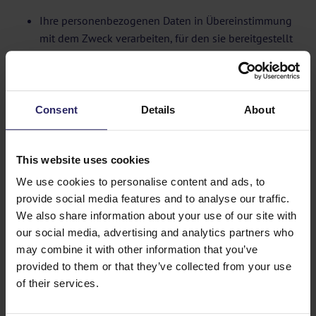
Ihre personenbezogenen Daten in Übereinstimmung
mit dem Zweck verarbeiten, für den sie bereitgestellt
wurden; diese Zwecke und Arten personenbezogener
Daten sind in dieser Datenschutzerklärung
beschrieben;
die Verarbeitung Ihrer personenbezogenen Daten auf
Consent
Details
About
die Daten beschränken, die mindestens für die
Zwecke erforderlich sind, für die sie verarbeitet
This website uses cookies
werden;
Ihre ausdrückliche Zustimmung einholen, wenn wir
We use cookies to personalise content and ads, to
diese für die Verarbeitung Ihrer personenbezogenen
provide social media features and to analyse our traffic.
Daten benötigen;
We also share information about your use of our site with
geeignete technische und organisatorische
our social media, advertising and analytics partners who
Maßnahmen getroffen haben, damit die Sicherheit
may combine it with other information that you’ve
Ihrer personenbezogenen Daten gewährleistet ist;
provided to them or that they’ve collected from your use
of their services.
keine personenbezogenen Daten an andere Parteien
weitergeben, es sei denn, dies ist zur Durchführung