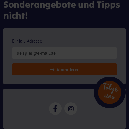
Sonderangebote und Tipps
nicht!
E-Mail-Adresse
Abonnieren
Folg
e
n
u
s