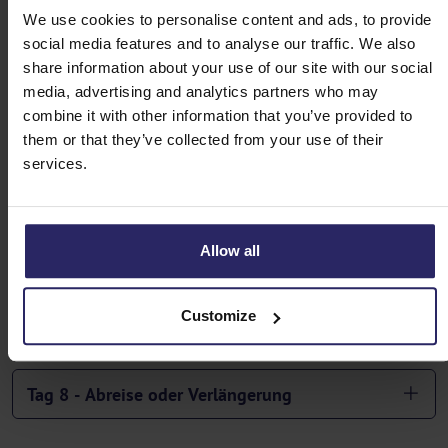
We use cookies to personalise content and ads, to provide
Tag 2 - Prag
social media features and to analyse our traffic. We also
share information about your use of our site with our social
Tag 3 - Prag -> Melnik (53km)
media, advertising and analytics partners who may
combine it with other information that you’ve provided to
them or that they’ve collected from your use of their
Tag 4 - Melnik -> Litomerice (50km)
services.
Tag 5 - Litomerice -> Decin (52km)
Allow all
Tag 6 - Decin -> Pirna (46km)
Customize
Tag 7 - Pirna -> Dresden (24km)
Tag 8 - Abreise oder Verlängerung