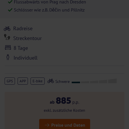
Flussabwärts von Prag nach Dresden
Schlösser wie z.B. Děčín und Pillnitz
Radreise
Streckentour
8 Tage
Individuell
GPS
APP
E-bike
885
ab
p.p.
exkl. zusätzliche Kosten
Preise und Daten