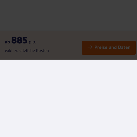
885
ab
p.p.
Preise und Daten
exkl. zusätzliche Kosten