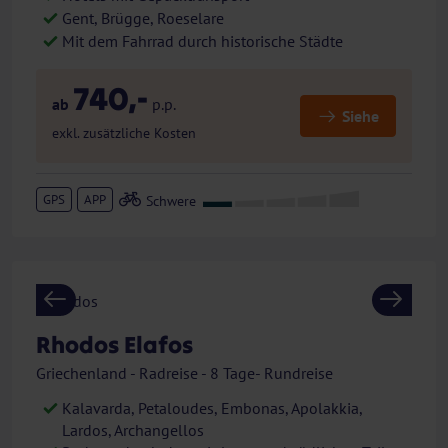
Gent, Brügge, Roeselare
Mit dem Fahrrad durch historische Städte
740,-
ab
p.p.
Siehe
exkl. zusätzliche Kosten
GPS
APP
Previous
Next
Rhodos Elafos
Griechenland - Radreise - 8 Tage- Rundreise
Kalavarda, Petaloudes, Embonas, Apolakkia,
Lardos, Archangellos