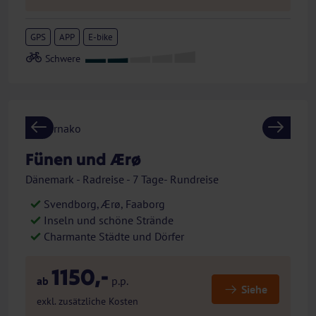
GPS
APP
E-bike
Previous
Next
Fünen und Ærø
Dänemark - Radreise - 7 Tage- Rundreise
Svendborg, Ærø, Faaborg
Inseln und schöne Strände
Charmante Städte und Dörfer
1150,-
ab
p.p.
Siehe
exkl. zusätzliche Kosten