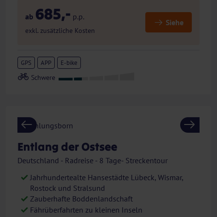
685,-
ab
p.p.
Siehe
exkl. zusätzliche Kosten
GPS
APP
E-bike
Previous
Next
Entlang der Ostsee
Deutschland - Radreise - 8 Tage- Streckentour
Jahrhundertealte Hansestädte Lübeck, Wismar,
Rostock und Stralsund
Zauberhafte Boddenlandschaft
Fährüberfahrten zu kleinen Inseln