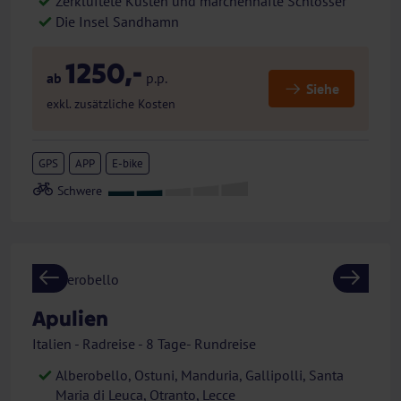
Zerklüftete Küsten und märchenhafte Schlösser
Die Insel Sandhamn
1250,-
ab
p.p.
Siehe
exkl. zusätzliche Kosten
GPS
APP
E-bike
Previous
Next
Apulien
Italien - Radreise - 8 Tage- Rundreise
Alberobello, Ostuni, Manduria, Gallipolli, Santa
Maria di Leuca, Otranto, Lecce