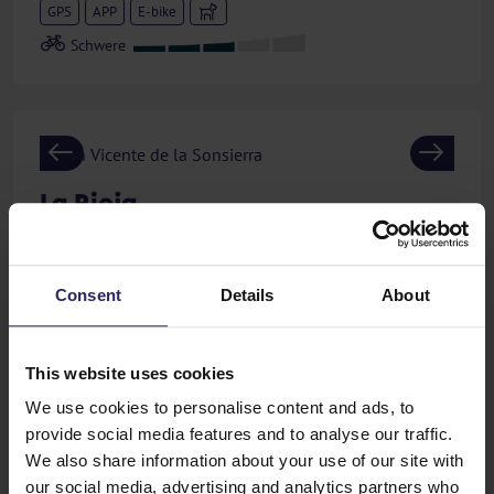
GPS
APP
E-bike
Previous
Next
La Rioja
Spanien - Radreise - 7 Tage- Rundreise
Logroño, Laguardia, Haro, Santo Domingo de la
Consent
Details
About
Calzada, San Millán de la Cogolla, Nájera
Das unterirdische Netzwerk der Weinkeller in
Laguardia
Das Kloster von Yuso
This website uses cookies
We use cookies to personalise content and ads, to
1095,-
provide social media features and to analyse our traffic.
ab
p.p.
Siehe
We also share information about your use of our site with
exkl. zusätzliche Kosten
our social media, advertising and analytics partners who