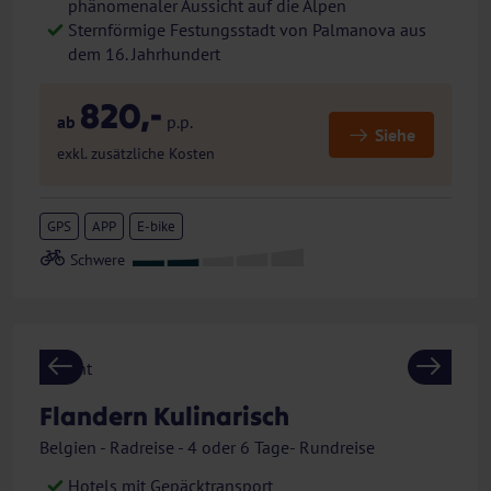
phänomenaler Aussicht auf die Alpen
Sternförmige Festungsstadt von Palmanova aus
dem 16. Jahrhundert
820,-
ab
p.p.
Siehe
exkl. zusätzliche Kosten
GPS
APP
E-bike
Previous
Next
Flandern Kulinarisch
Belgien - Radreise - 4 oder 6 Tage- Rundreise
Hotels mit Gepäcktransport