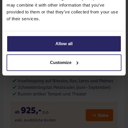
may combine it with other information that you’ve
provided to them or that they’ve collected from your use
GPS
APP
E-bike
of their services.
Allow all
Previous
Next
Dodekanes
Customize
Griechenland - Radreise - 11 oder 15 Tage- Rundreise
Inselhopping auf Rhodos, Kos, Leros und Patmos
Schmetterlingstal Petalóudes (Juni–September)
Ruinen antiker Tempel und Theater
925,-
ab
p.p.
Siehe
exkl. zusätzliche Kosten