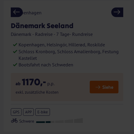
Previous
Next
Dänemark Seeland
Dänemark - Radreise - 7 Tage- Rundreise
Kopenhagen, Helsingör, Hillerød, Roskilde
Schloss Kronborg, Schloss Amalienborg, Festung
Kastellet
Bootsfahrt nach Schweden
1170,-
ab
p.p.
Siehe
exkl. zusätzliche Kosten
GPS
APP
E-bike