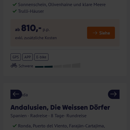
Sonnenschein, Olivenhaine und klare Meere
Trulli-Häuser
810,-
ab
p.p.
Siehe
exkl. zusätzliche Kosten
GPS
APP
E-bike
Previous
Next
Andalusien, Die Weissen Dörfer
Spanien - Radreise - 8 Tage- Rundreise
Ronda, Puerto del Viento, Faraján-Cartajima,