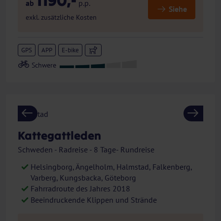
1190,-
ab
p.p.
Siehe
exkl. zusätzliche Kosten
GPS
APP
E-bike
Previous
Next
Kattegattleden
Schweden - Radreise - 8 Tage- Rundreise
Helsingborg, Ängelholm, Halmstad, Falkenberg,
Varberg, Kungsbacka, Göteborg
Fahrradroute des Jahres 2018
Beeindruckende Klippen und Strände