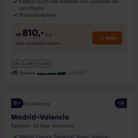
Radtour durch den mittleren und südlichen Teil
von Rhodos
Blühende Agaven
810,-
ab
p.p.
Siehe
exkl. zusätzliche Kosten
GPS
APP
E-bike
Previous
Next
Madrid–Valencia
Radreise - 10 Tage- Rundreise
Madrid, Cuenca, Tragacete, Teruel, Segorbe,