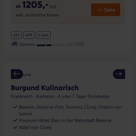
1205,-
ab
p.p.
Siehe
exkl. zusätzliche Kosten
GPS
APP
E-bike
Previous
Next
Burgund Kulinarisch
Frankreich - Radreise - 4 oder 7 Tage- Rundreise
Beaune, Dracy-le-Fort, Tournus, Cluny, Chalon-sur-
Saône
Museum Hôtel Dieu in der Weinstadt Beaune
Abtei von Cluny