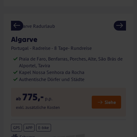
Previous
Next
Algarve
Portugal - Radreise - 8 Tage- Rundreise
Praia de Faro, Benfarras, Porches, Alte, São Brás de
Alportel, Tavira
Kapel Nossa Senhora da Rocha
Authentische Dörfer und Städte
775,-
ab
p.p.
Siehe
exkl. zusätzliche Kosten
GPS
APP
E-bike