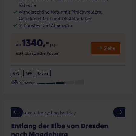
Valencia
Wunderschöne Natur mit Pinienwäldern,
Getreidefeldern und Obstplantagen
Schönstes Dorf Albarracín
1340,-
ab
p.p.
Siehe
exkl. zusätzliche Kosten
GPS
APP
E-bike
Previous
Next
Entlang der Elbe von Dresden
nach Magdeburg