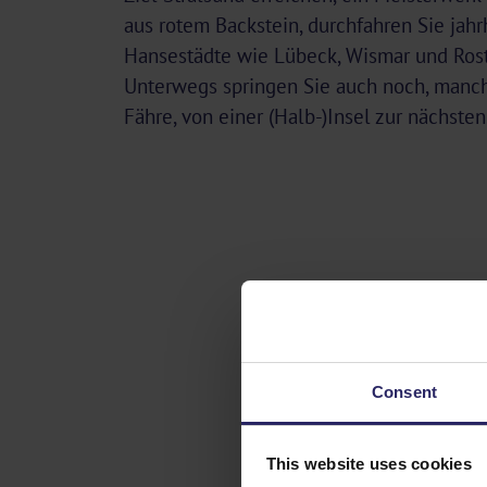
aus rotem Backstein, durchfahren Sie jah
Hansestädte wie Lübeck, Wismar und Rost
Unterwegs springen Sie auch noch, manc
Fähre, von einer (Halb-)Insel zur nächsten
Consent
This website uses cookies