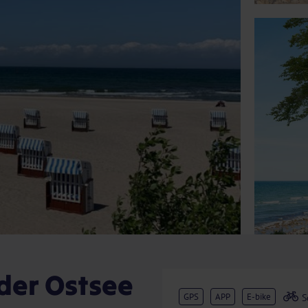
der Ostsee
GPS
APP
E-bike