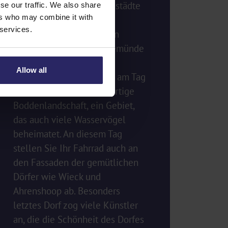
Danach folgen die Hansestädte
se our traffic. We also share
ers who may combine it with
Wismar und Rostock. Die
 services.
Strände an den Badeorten
Kühlungsborn und Warnemünde
sorgen für die nötige
Allow all
Abwechslung. Besonders am Tag
6 erleben Sie die einzigartige
Boddenlandschaft, ein Gebiet,
das auch viele Wasservögel
beheimatet. An diesem Tag
stellen Sie Ihr Fahrrad auch an
den Fassaden der gemütlichen
Dörfer wie Wieck und
Ahrenshoop ab. Besonders
letztes Dorf zog viele Künstler
an, die die Schönheit des Dorfes