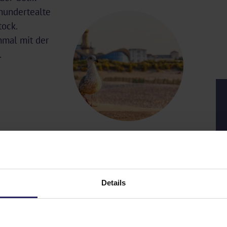
rhundertealte
ock.
hmal mit der
.
Details