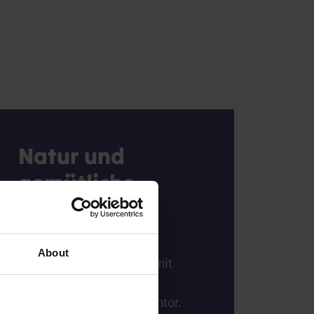
Natur und
gemütliche
Dörfer
Sie beginnen in dem
About
wunderschönen Lübeck mit
seinen Kanälen und dem
beeindruckenden Holstentor.