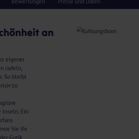
Bewertungen
Preise und Daten
chönheit an
us eigener
n radeln,
. So bleibt
nsiv zu
n
augrüne
 Inseln. Ein
urfans
vor Sie Ihr
der Gotik