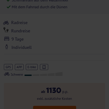
Schifffahrten auf dem Wattenmeer
Mit dem Fahrrad durch die Dünen
Radreise
Rundreise
9 Tage
Individuell
GPS
APP
E-bike
1130
ab
p.p.
exkl. zusätzliche Kosten