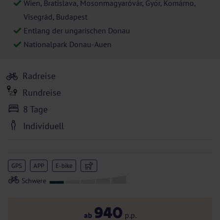
Wien, Bratislava, Mosonmagyaróvár, Györ, Komárno,
Visegrád, Budapest
Entlang der ungarischen Donau
Nationalpark Donau-Auen
Radreise
Rundreise
8 Tage
Individuell
GPS
APP
E-bike
940
ab
p.p.