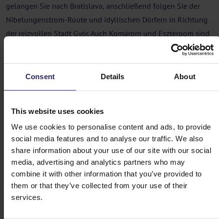
gelangen Sie nach Bratislava, anschließend folgen Sie der
Nibelungenstrom-Route und idyllischen Dörfern in Richtung
der reizvollen Stadt Györ. Auch Komárom und Esztergom sind
besondere Übernachtungsorte. Der schönste Teil der Tour
führt durch die Donauknie-Region, auch bekannt als das
„Ungarische Schweiz“. Über das Künstlerdorf Szentendre
Consent
Details
About
erreichen Sie Budapest, mit der Möglichkeit, den letzten
Abschnitt mit dem Zug zurückzulegen.
This website uses cookies
Radreise Donauradweg von Wien
We use cookies to personalise content and ads, to provide
nach Budapest
social media features and to analyse our traffic. We also
share information about your use of our site with our social
Tag 1 - Wien
media, advertising and analytics partners who may
combine it with other information that you’ve provided to
them or that they’ve collected from your use of their
Tag 2 - Wien -> Bratislava (69km)
services.