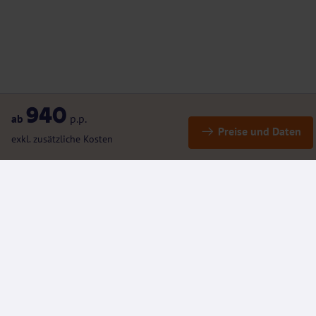
940
ab
p.p.
Preise und Daten
exkl. zusätzliche Kosten