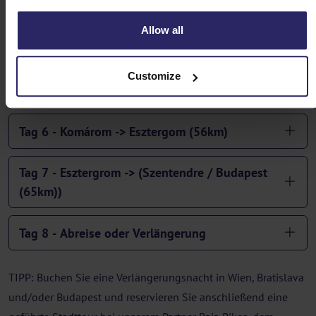
Tag 3 - Bratislava -> Mosonmagyaróvár (42km)
Allow all
Tag 4 - Mosomagyaróvár -> Györ (47km)
Customize
Tag 5 - Györ -> Komárom (40 km)
Tag 6 - Komárom -> Esztergom (56km)
Tag 7 - Esztergrom -> (Szentendre / Budapest
(65km))
Tag 8 - Abreise oder Verlängerung
TIPP: Buchen Sie eine Verlängerungsnacht in Wien, Bratislava
und/oder Budapest und reservieren Sie anschließend eine