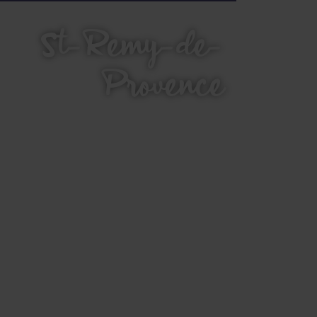
St-Remy-de-
Provence