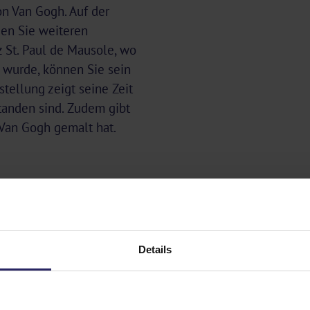
n Van Gogh. Auf der
en Sie weiteren
z St. Paul de Mausole, wo
 wurde, können Sie sein
tellung zeigt seine Zeit
standen sind. Zudem gibt
 Van Gogh gemalt hat.
bieten. Die
n
zu Burgen,
mmuseum, zu
Details
ern… Die
n – unter