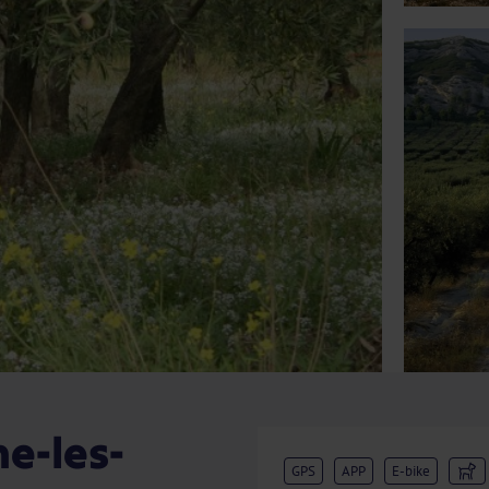
e-les-
GPS
APP
E-bike