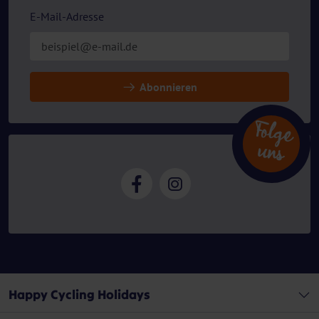
E-Mail-Adresse
Abonnieren
Folg
e
n
u
s
Happy Cycling Holidays