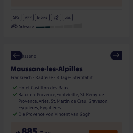
GPS
APP
E-bike
Previous
Next
Maussane-les-Alpilles
Frankreich - Radreise - 8 Tage- Sternfahrt
Hotel Castillon des Baux
Baux-en-Provence,Fontvieille, St. Rémy-de
Provence, Arles, St. Martin de Crau, Graveson,
Eyguières, Eygalières
Die Provence von Vincent van Gogh
885,-
ab
p.p.