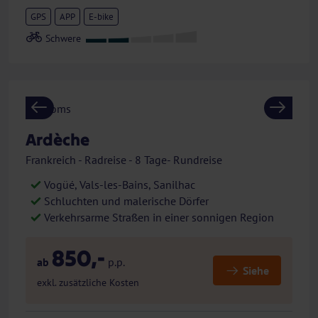
GPS
APP
E-bike
Previous
Next
Ardèche
Frankreich - Radreise - 8 Tage- Rundreise
Vogüé, Vals-les-Bains, Sanilhac
Schluchten und malerische Dörfer
Verkehrsarme Straßen in einer sonnigen Region
850,-
ab
p.p.
Siehe
exkl. zusätzliche Kosten