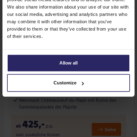
We also share information about your use of our site with
GPS
APP
E-bike
our social media, advertising and analytics partners who
may combine it with other information that you’ve
provided to them or that they’ve collected from your use
of their services.
Previous
Next
Allow all
Tavel
Frankreich - Radreise - 5 oder 8 Tage- Sternfahrt
Customize
Auberge de Tavel (Bottin Gourmand)
Palais des Papes in Avignon
Weinstadt Châteauneuf-du-Pape mit Ruine des
Sommerpalastes der Päpste
425,-
ab
p.p.
Siehe
exkl. zusätzliche Kosten