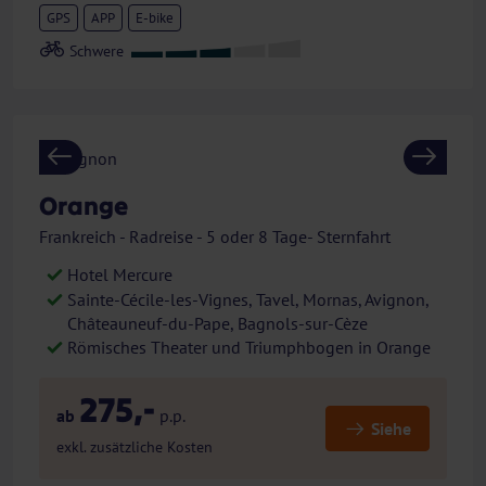
GPS
APP
E-bike
Previous
Next
Orange
Frankreich - Radreise - 5 oder 8 Tage- Sternfahrt
Hotel Mercure
Sainte-Cécile-les-Vignes, Tavel, Mornas, Avignon,
Châteauneuf-du-Pape, Bagnols-sur-Cèze
Römisches Theater und Triumphbogen in Orange
275,-
ab
p.p.
Siehe
exkl. zusätzliche Kosten