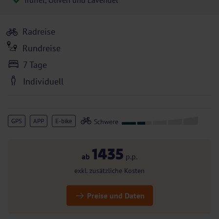
Trüffel, Oliven und Lavendel
Radreise
Rundreise
7 Tage
Individuell
GPS
APP
E-bike
1435
ab
p.p.
exkl. zusätzliche Kosten
Preise und Daten