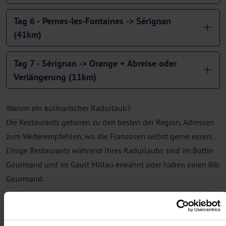
Tag 6 - Pernes-les-Fontaines -> Sérignan
(41km)
Tag 7 - Sérignan -> Orange + Abreise oder
Verlängerung (11km)
Warum ein kulinarischer Radurlaub?
Die Restaurants gehören zu den besten der Region, Adressen
zum Weiterempfehlen, wo die Franzosen selbst gerne essen.
Einige Restaurants während Ihres Radurlaubs sind im Bottin
Gourmand und im Gault Millau erwähnt oder haben einen Bib
Gourmand.